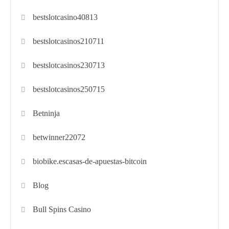
bestslotcasino40813
bestslotcasinos210711
bestslotcasinos230713
bestslotcasinos250715
Betninja
betwinner22072
biobike.escasas-de-apuestas-bitcoin
Blog
Bull Spins Casino