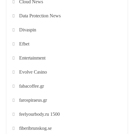
Cloud News
Data Protection News
Divaspin
Efbet
Entertainment
Evolve Casino
fabacoffee.gr
farospiraeus.gr
feelyourbody.ru 1500
fiberibrunskog.se