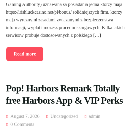
Gaming Authority) uznawana sa posiadania jedna ktorzy maja
https://irishluckcasino.net/pl/bonus/ solidniejszych firm, ktorzy
maja wyraznymi zasadami zwiazanymi z bezpieczenstwa
informacji, wyplat i mozesz procedur skargowych. Kilka takich
serwisow probuje dostosowanych z polskiego […]
Read more
Pop! Harbors Remark Totally
free Harbors App & VIP Perks
August 7, 2026
Uncategorized
admin
0 Comments