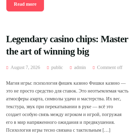
Read more
Legendary casino chips: Master
the art of winning big
August 7, 2026
public
admin
Comment off
Магия игры: психология фишек казино Фишки казино —
это не просто средство для ставок. Это неотъемлемая часть
атмосферы азарта, символы удачи и мастерства. Их вес,
текстура, звук при перекатывании в руке — всё это
создает особую связь между игроком и игрой, погружая
его в мир напряженного ожидания и предвкушения.
Психология игры тесно связана с тактильным […]