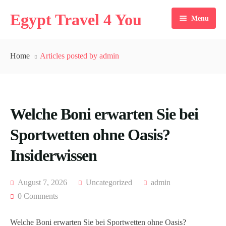
Egypt Travel 4 You
Menu
Home
Home
Articles posted by admin
Travel Package
Destinations
Welche Boni erwarten Sie bei
Nile Cruises
Cairo
Sportwetten ohne Oasis?
Dahabiya
Sharm El-sheikh
Insiderwissen
Contact Us
Hurghada
Blogs
Marsa Alam
August 7, 2026
Uncategorized
admin
0 Comments
Home 2
Luxor
Welche Boni erwarten Sie bei Sportwetten ohne Oasis?