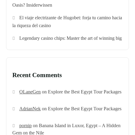
Oasis? Insiderwissen
El viaje electrizante de Hugobet: forja tu camino hacia
la riqueza del casino
Legendary casino chips: Master the art of winning big
Recent Comments
OLaneGen
on
Explore the Best Egypt Tour Packages
AdrianNek
on
Explore the Best Egypt Tour Packages
pornip
on
Banana Island in Luxor, Egypt – A Hidden
Gem on the Nile