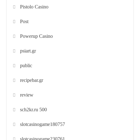
Pistolo Casino
Post
Powerup Casino
psiart.gr
public
recipebar.gr
review
sch2kr.ru 500
slotcasinogame180757
slotcasinogame230761