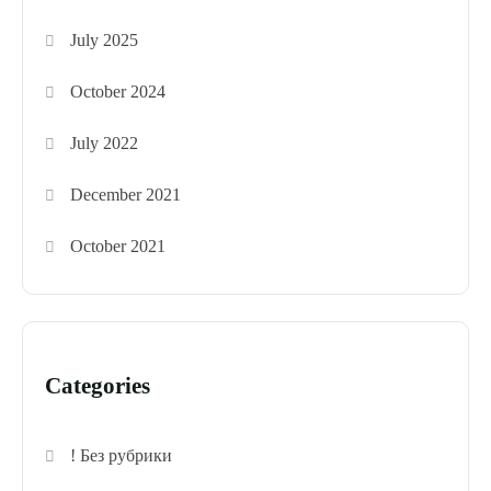
July 2025
October 2024
July 2022
December 2021
October 2021
Categories
! Без рубрики