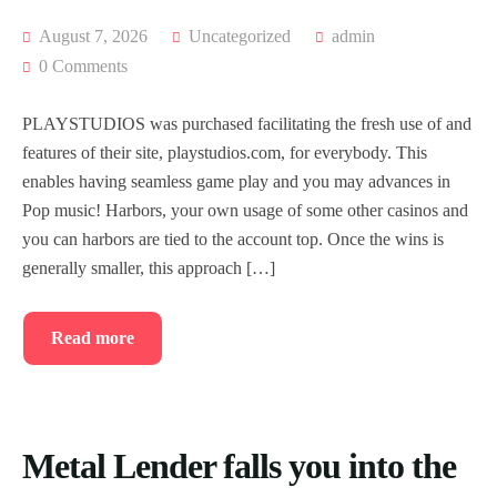
August 7, 2026
Uncategorized
admin
0 Comments
PLAYSTUDIOS was purchased facilitating the fresh use of and
features of their site, playstudios.com, for everybody. This
enables having seamless game play and you may advances in
Pop music! Harbors, your own usage of some other casinos and
you can harbors are tied to the account top. Once the wins is
generally smaller, this approach […]
Read more
Metal Lender falls you into the