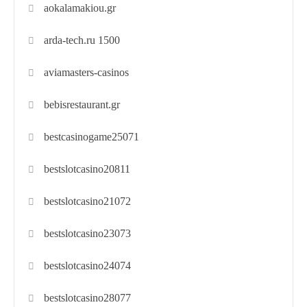
aokalamakiou.gr
arda-tech.ru 1500
aviamasters-casinos
bebisrestaurant.gr
bestcasinogame25071
bestslotcasino20811
bestslotcasino21072
bestslotcasino23073
bestslotcasino24074
bestslotcasino28077