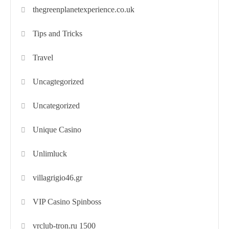
thegreenplanetexperience.co.uk
Tips and Tricks
Travel
Uncagtegorized
Uncategorized
Unique Casino
Unlimluck
villagrigio46.gr
VIP Casino Spinboss
vrclub-tron.ru 1500