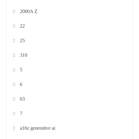
2000A Z
22
25
310
5
6
63
7
a16z generative ai