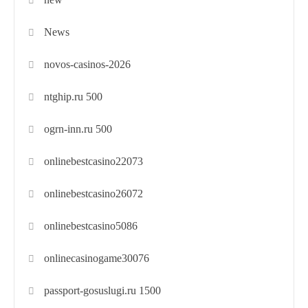
News
novos-casinos-2026
ntghip.ru 500
ogrn-inn.ru 500
onlinebestcasino22073
onlinebestcasino26072
onlinebestcasino5086
onlinecasinogame30076
passport-gosuslugi.ru 1500