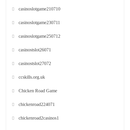
casinoslotgame210710
casinoslotgame230711
casinoslotgame250712
casinostslot26071
casinostslot27072
ccskills.org.uk
Chicken Road Game
chickenroad224071
chickenroad2casinos1